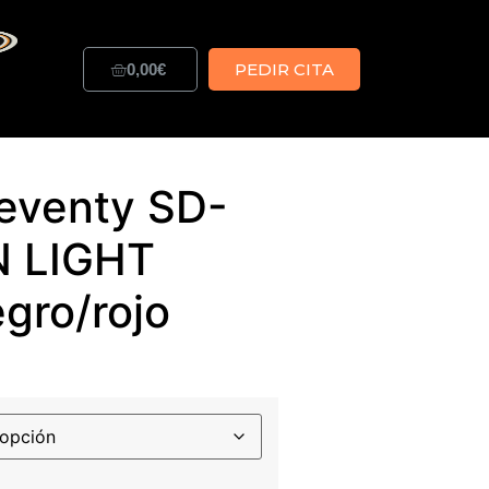
PEDIR CITA
0,00
€
eventy SD-
N LIGHT
gro/rojo