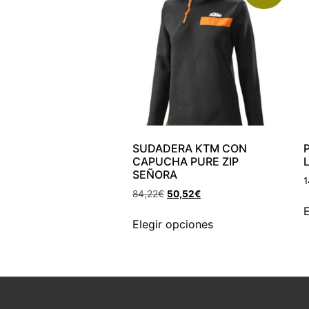
SUDADERA KTM CON
CAPUCHA PURE ZIP
SEÑORA
1
84,22
€
50,52
€
E
Elegir opciones