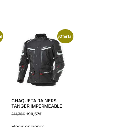
a!
¡Oferta!
CHAQUETA RAINERS
TANGER IMPERMEABLE
211,75
€
190,57
€
Elegir opciones