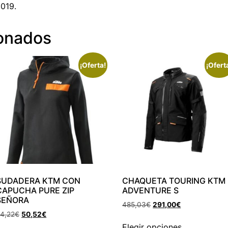
019.
ionados
¡Oferta!
¡Ofert
SUDADERA KTM CON
CHAQUETA TOURING KTM
CAPUCHA PURE ZIP
ADVENTURE S
SEÑORA
485,03
€
291,00
€
4,22
€
50,52
€
Elegir opciones