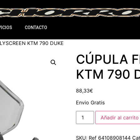
ICIOS
CONTACTO
LYSCREEN KTM 790 DUKE
CÚPULA F
KTM 790 
88,33
€
Envio Gratis
Añadir al carrito
SKU:
Ref 64108908144
Ca