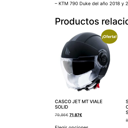
– KTM 790 Duke del año 2018 y 2
Productos relac
¡Oferta!
CASCO JET MT VIALE
SOLID
79,86
€
71,87
€
8
Elegir opciones